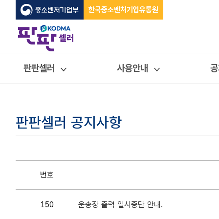
한국중소벤처기업유통원
판판셀러
사용안내
공
판판셀러 공지사항
번호
150
운송장 출력 일시중단 안내.