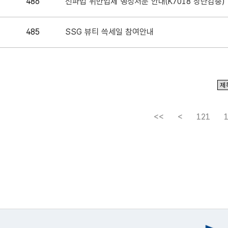
486
전파법 위반업체 행정처분 안내(K7018 장난감총)
485
SSG 뷰티 쓱세일 참여안내
<<
<
121