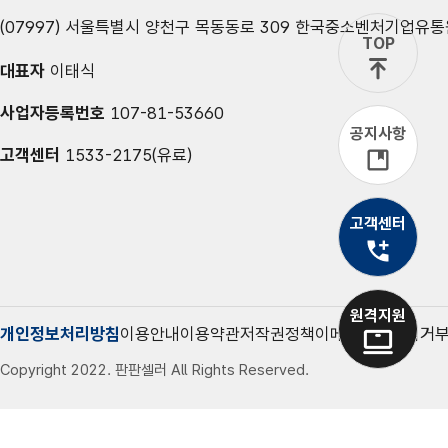
(07997) 서울특별시 양천구 목동동로 309 한국중소벤처기업유통
TOP
대표자
이태식
사업자등록번호
107-81-53660
공지사항
고객센터
1533-2175(유료)
고객센터
유선상담
1533-2175
원격지원
개인정보처리방침
이용안내
이용약관
저작권정책
이메일무단수집거
Copyright 2022. 판판셀러 All Rights Reserved.