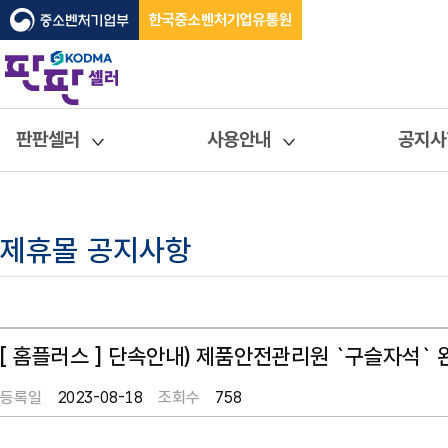
한국중소벤처기업유통원
판판셀러
사용안내
공지사
제휴몰 공지사항
[ 홈플러스 ] 단속안내) 제품안전관리원 `구슬자석` 
등록일
2023-08-18
조회수
758