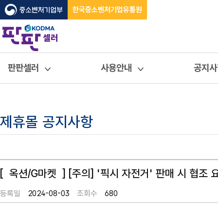
한국중소벤처기업유통원
판판셀러
사용안내
공지사
제휴몰 공지사항
[ 옥션/G마켓 ] [주의] '픽시 자전거' 판매 시 협조 
등록일
2024-08-03
조회수
680