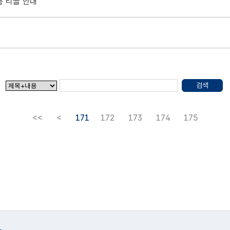
품 리콜 안내
검색
<<
<
171
172
173
174
175