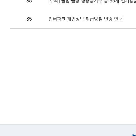
36
[주의] 불법·불량 형광등기구 등 35개 전기용
35
인터파크 개인정보 취급방침 변경 안내