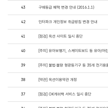
43
구매등급 혜택 변경 안내 (2016.1.1)
42
인터파크 개인정보 취급방침 변경 안내
41
[점검] 옥션 사이트 일시 중단
40
[주의] 유아보행기, 스케이트보드 등 유아/어
39
[주의] 불법·불량 형광등기구 등 35개 전기용
38
[약관] 옥션이용약관 개정
37
[점검] OK캐쉬백 서비스 일시 중단