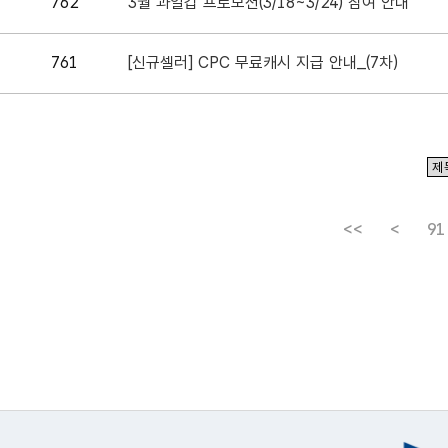
762
3월 과일갑 프로모션(3/18~3/24) 참여 안내
761
[신규셀러] CPC 무료캐시 지급 안내_(7차)
<<
<
91